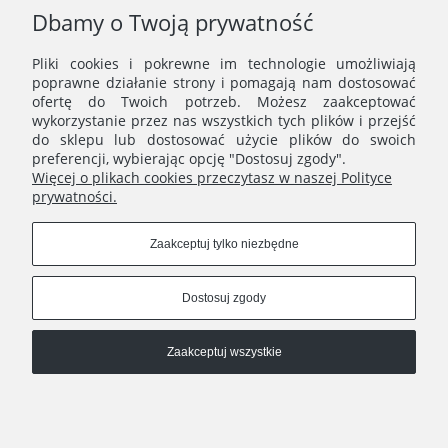
(większe formaty).
Dbamy o Twoją prywatność
Odbiór kolorów rycin zależy od ustawień jasności ekranu, dlatego
kolorystyka wydruku może minimalnie różnić się od
Pliki cookies i pokrewne im technologie umożliwiają
prezentowanej na zdjęciach.
poprawne działanie strony i pomagają nam dostosować
ofertę do Twoich potrzeb. Możesz zaakceptować
wykorzystanie przez nas wszystkich tych plików i przejść
do sklepu lub dostosować użycie plików do swoich
preferencji, wybierając opcję "Dostosuj zgody".
Więcej o plikach cookies przeczytasz w naszej Polityce
prywatności.
MENU
Zaakceptuj tylko niezbędne
ERNST STUDIO
Dostosuj zgody
Zaakceptuj wszystkie
Ernst Studio
| | e-mail:
shop@ernststudio.pl
Pokaż pełną wersję strony