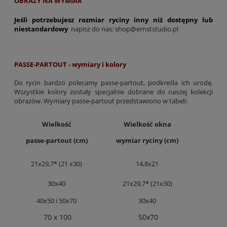
OBRAZY NA WYMIAR
Jeśli potrzebujesz rozmiar ryciny inny niż dostępny lub
niestandardowy
napisz do nas:
shop@ernststudio.pl
PASSE-PARTOUT - wymiary i kolory
Do rycin bardzo polecamy passe-partout, podkreśla ich urodę.
Wszystkie kolory zostały specjalnie dobrane do naszej kolekcji
obrazów. Wymiary passe-partout przedstawiono w tabeli:
Wielkość
Wielkość okna
passe-partout (cm)
wymiar ryciny (cm)
21x29,7* (21 x30)
14,8x21
30x40
21x29,7* (21x30)
40x50 i 50x70
30x40
70 x 100
50x70