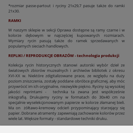
*rozmiar passe-partout i ryciny 21x29,7 pasuje także do ramki
21x30.
RAMKI
W naszym sklepie w sekcji Oprawa dostępne są ramy czarne i w
kolorze dębowym w najczęściej kupowanych rozmiarach.
Wymiary rycin pasują także do ramek sprzedawanych w
popularnych sieciach handlowych.
REPLIKI / REPRODUKCJE OBRAZÓW - technologia produkcji
Kolekcja rycin historycznych stanowi autorski wybór dzieł ze
światowych zbiorów muzealnych i archiwów bibliotek z okresu
XVI-XX w. Niektóre zdigitalizowane prace, ze względu na duży
poziom zniszczenia, zostały poddane obróbce graficznej, aby móc
przywrócić im ich oryginalne, niezwykłe piękno. Ryciny są wysokiej
jakości reprintami - technika ta zwana jest współcześnie
inkografią. Drukujemy ryciny w formatach do 30x40 cm na
specjalnie wyselekcjonowanym papierze w kolorze złamanej bieli.
Ma on żółtawo-kremowy odcień przypominający starzejący się
papier. Dobrane atramenty zapewniają zachowanie kolorów przez
wiele lat. Większe formaty - standardowe techniki druku.
Gramatura papieru: 300 g/m2 (formaty do 30x40 cm), od 200 g/m2