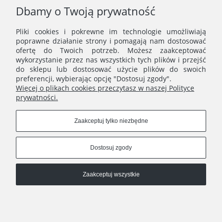
(większe formaty).
Dbamy o Twoją prywatność
Odbiór kolorów rycin zależy od ustawień jasności ekranu, dlatego
kolorystyka wydruku może minimalnie różnić się od
Pliki cookies i pokrewne im technologie umożliwiają
prezentowanej na zdjęciach.
poprawne działanie strony i pomagają nam dostosować
ofertę do Twoich potrzeb. Możesz zaakceptować
wykorzystanie przez nas wszystkich tych plików i przejść
do sklepu lub dostosować użycie plików do swoich
preferencji, wybierając opcję "Dostosuj zgody".
Więcej o plikach cookies przeczytasz w naszej Polityce
prywatności.
MENU
Zaakceptuj tylko niezbędne
ERNST STUDIO
Dostosuj zgody
Zaakceptuj wszystkie
Ernst Studio
| | e-mail:
shop@ernststudio.pl
Pokaż pełną wersję strony