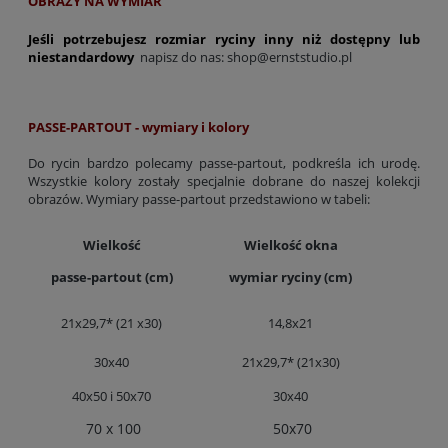
OBRAZY NA WYMIAR
Jeśli potrzebujesz rozmiar ryciny inny niż dostępny lub
niestandardowy
napisz do nas:
shop@ernststudio.pl
PASSE-PARTOUT - wymiary i kolory
Do rycin bardzo polecamy passe-partout, podkreśla ich urodę.
Wszystkie kolory zostały specjalnie dobrane do naszej kolekcji
obrazów. Wymiary passe-partout przedstawiono w tabeli:
Wielkość
Wielkość okna
passe-partout (cm)
wymiar ryciny (cm)
21x29,7* (21 x30)
14,8x21
30x40
21x29,7* (21x30)
40x50 i 50x70
30x40
70 x 100
50x70