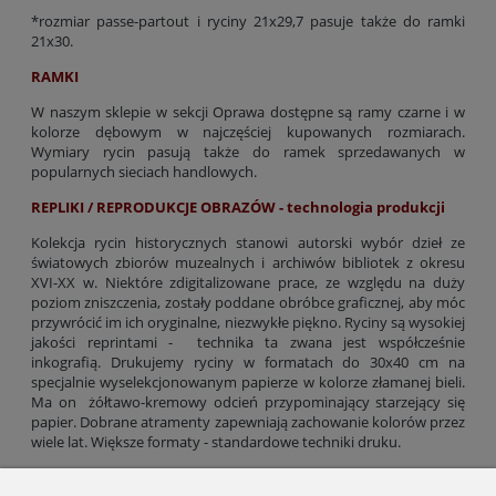
*rozmiar passe-partout i ryciny 21x29,7 pasuje także do ramki
21x30.
RAMKI
W naszym sklepie w sekcji Oprawa dostępne są ramy czarne i w
kolorze dębowym w najczęściej kupowanych rozmiarach.
Wymiary rycin pasują także do ramek sprzedawanych w
popularnych sieciach handlowych.
REPLIKI / REPRODUKCJE OBRAZÓW - technologia produkcji
Kolekcja rycin historycznych stanowi autorski wybór dzieł ze
światowych zbiorów muzealnych i archiwów bibliotek z okresu
XVI-XX w. Niektóre zdigitalizowane prace, ze względu na duży
poziom zniszczenia, zostały poddane obróbce graficznej, aby móc
przywrócić im ich oryginalne, niezwykłe piękno. Ryciny są wysokiej
jakości reprintami - technika ta zwana jest współcześnie
inkografią. Drukujemy ryciny w formatach do 30x40 cm na
specjalnie wyselekcjonowanym papierze w kolorze złamanej bieli.
Ma on żółtawo-kremowy odcień przypominający starzejący się
papier. Dobrane atramenty zapewniają zachowanie kolorów przez
wiele lat. Większe formaty - standardowe techniki druku.
Gramatura papieru: 300 g/m2 (formaty do 30x40 cm), od 200 g/m2