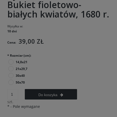
Bukiet fioletowo-
białych kwiatów, 1680 r.
Wysyłka w:
10 dni
39,00 ZŁ
Cena:
*
Rozmiar (cm):
14,8x21
21x29,7
30x40
50x70
Do koszyka
szt.
*
- Pole wymagane