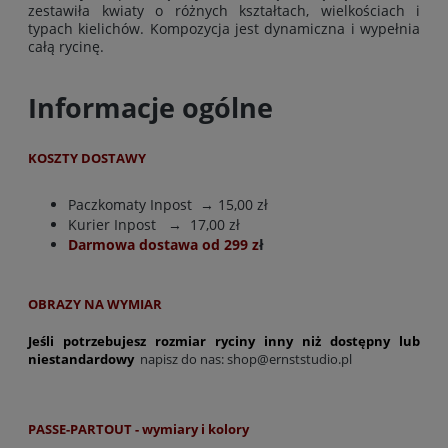
zestawiła kwiaty o różnych kształtach, wielkościach i
typach kielichów. Kompozycja jest dynamiczna i wypełnia
całą rycinę.
Informacje ogólne
KOSZTY DOSTAWY
Paczkomaty Inpost
→ 15,00 zł
Kurier Inpost
→ 17,00 zł
Darmowa dostawa od 299 z
ł
OBRAZY NA WYMIAR
Jeśli potrzebujesz rozmiar ryciny inny niż dostępny lub
niestandardowy
napisz do nas:
shop@ernststudio.pl
PASSE-PARTOUT - wymiary i kolory