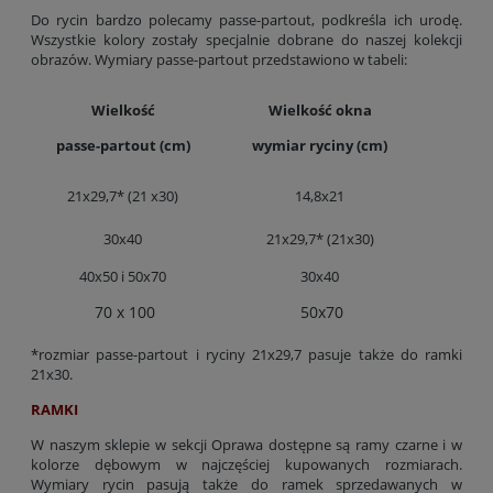
Do rycin bardzo polecamy passe-partout, podkreśla ich urodę.
Wszystkie kolory zostały specjalnie dobrane do naszej kolekcji
obrazów. Wymiary passe-partout przedstawiono w tabeli:
Wielkość
Wielkość okna
passe-partout (cm)
wymiar ryciny (cm)
21x29,7* (21 x30)
14,8x21
30x40
21x29,7* (21x30)
40x50 i 50x70
30x40
70 x 100
50x70
*rozmiar passe-partout i ryciny 21x29,7 pasuje także do ramki
21x30.
RAMKI
W naszym sklepie w sekcji Oprawa dostępne są ramy czarne i w
kolorze dębowym w najczęściej kupowanych rozmiarach.
Wymiary rycin pasują także do ramek sprzedawanych w