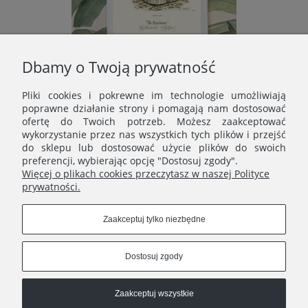
Dbamy o Twoją prywatność
Rycina, 1894 r, nr 2983
Pliki cookies i pokrewne im technologie umożliwiają
poprawne działanie strony i pomagają nam dostosować
39,00 zł
ofertę do Twoich potrzeb. Możesz zaakceptować
wykorzystanie przez nas wszystkich tych plików i przejść
Do koszyka
do sklepu lub dostosować użycie plików do swoich
preferencji, wybierając opcję "Dostosuj zgody".
Więcej o plikach cookies przeczytasz w naszej Polityce
prywatności.
MENU
Zaakceptuj tylko niezbędne
ERNST STUDIO
Dostosuj zgody
Zaakceptuj wszystkie
Ernst Studio
| | e-mail:
shop@ernststudio.pl