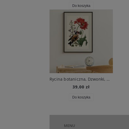
Do koszyka
Rycina botaniczna, Dzwonki, maki i ptak, 1680 r. , M.S. Merian
39,00 zł
Do koszyka
MENU