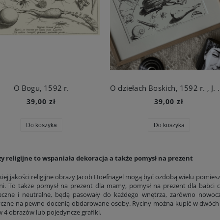
O Bogu, 1592 r.
O dziełach Boskich
39,00 zł
39,00 zł
Do koszyka
Do koszyka
y religijne to wspaniała dekoracja a także pomysł na prezent
iej jakości religijne obrazy Jacob Hoefnagel mogą być ozdobą wielu pomies
lni. To także pomysł na prezent dla mamy, pomysł na prezent dla babci czy
eczne i neutralne, będą pasowały do każdego wnętrza, zarówno nowocze
ycin z kwiatami E. Twining
Galeria z ptakami, 1827 r., J.J. Audubon
yczne na pewno docenią obdarowane osoby. Ryciny można kupić w dwóch 
w 4 obrazów lub pojedyncze grafiki.
296,40 zł
231,80 zł