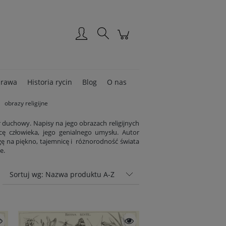
Zarejestruj się
Zaloguj się
rawa
Historia rycin
Blog
O nas
obrazy religijne
duchowy. Napisy na jego obrazach religijnych
cę człowieka, jego genialnego umysłu. Autor
agę na piękno, tajemnicę i różnorodność świata
e.
Sortuj wg:
Nazwa produktu A-Z