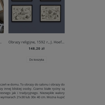
, 1592 r. , J. Hoefnagel
Obrazy religijne, 1592 r., J. Hoefnagel
148,20 zł
Do koszyka
zczeń w domu. To obrazy do salonu i obrazy do
 innej bliskiej osoby. Czarno białe ryciny są
snego jak i tradycyjnego. Niezwykłe walory
Kolekcja obrazów botanicznych, 1680 r.
Ryciny zielone, 1899 
wymiarach 21x30 lub 30x 40 cm. Można kupić
110,10 zł
82,10 zł