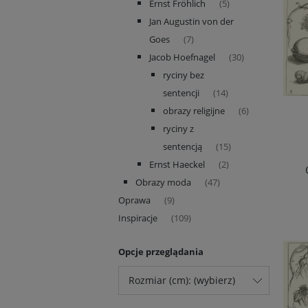
Ernst Fröhlich
(5)
Jan Augustin von der
Goes
(7)
Jacob Hoefnagel
(30)
ryciny bez
sentencji
(14)
obrazy religijne
(6)
ryciny z
sentencją
(15)
Ernst Haeckel
(2)
Obrazy moda
(47)
Oprawa
(9)
Inspiracje
(109)
Opcje przeglądania
Rozmiar (cm): (wybierz)