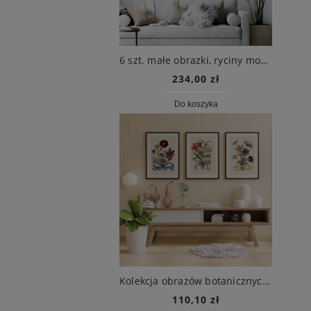
6 szt. małe obrazki, ryciny modowe, XIX w., Beilage zur Victoria
234,00 zł
Do koszyka
Kolekcja obrazów botanicznych, 1680 r.
110,10 zł