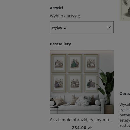
Artyści
Wybierz artystę
Bestsellery
Obraz
Wysok
sypia
bezpi
2 obrazy botaniczne, 1680 r. , M.S. Merian
6 szt. małe obrazki, ryciny modowe, XIX w., Beilage zur Victoria
8 r
estet
zesta
82,10 zł
234,00 zł