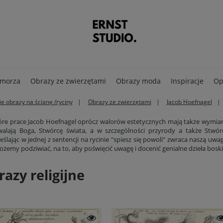
 morza
Obrazy ze zwierzętami
Obrazy moda
Inspiracje
Op
e obrazy na ścianę /ryciny
Obrazy ze zwierzętami
Jacob Hoefnagel
óre prace Jacob Hoefnagel oprócz walorów estetycznych mają także wymiar 
alają Boga, Stwórcę świata, a w szczególności przyrody a także Stwór
eślając w jednej z sentencji na rycinie "spiesz się powoli" zwraca naszą uw
ożemy podziwiać, na to, aby poświęcić uwagę i docenić genialne dzieła boski
razy religijne