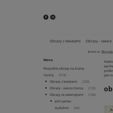
Obrazy z kwiatami
Obrazy - owoce
Jesteś w:
Wszystki
Menu
Niekt
wychw
Wszystkie obrazy na ścianę
podkr
/ryciny
(518)
jaki m
Obrazy z kwiatami
(230)
ob
Obrazy - owoce morza
(133)
Obrazy ze zwierzętami
(108)
John James
Audubon
(64)