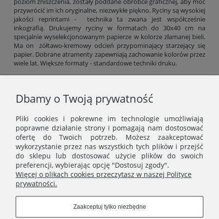
poziom zniszczenia, zostały poddane obróbce graficznej, aby móc
przywrócić im ich oryginalne, niezwykłe piękno. Ryciny są wysokiej
jakości reprintami - technika ta zwana jest współcześnie
inkografią. Drukujemy ryciny w formatach do 30x40 cm na
specjalnie wyselekcjonowanym papierze w kolorze złamanej bieli.
Ma on żółtawo-kremowy odcień przypominający starzejący się
papier. Dobrane atramenty zapewniają zachowanie kolorów przez
wiele lat. Większe formaty - standardowe techniki druku.
Gramatura papieru: 300 g/m2 (formaty do 30x40 cm), od 200 g/m2
(większe formaty).
Dbamy o Twoją prywatność
Odbiór kolorów rycin zależy od ustawień jasności ekranu, dlatego
kolorystyka wydruku może minimalnie różnić się od
Pliki cookies i pokrewne im technologie umożliwiają
prezentowanej na zdjęciach.
poprawne działanie strony i pomagają nam dostosować
ofertę do Twoich potrzeb. Możesz zaakceptować
wykorzystanie przez nas wszystkich tych plików i przejść
do sklepu lub dostosować użycie plików do swoich
preferencji, wybierając opcję "Dostosuj zgody".
Więcej o plikach cookies przeczytasz w naszej Polityce
prywatności.
MENU
Zaakceptuj tylko niezbędne