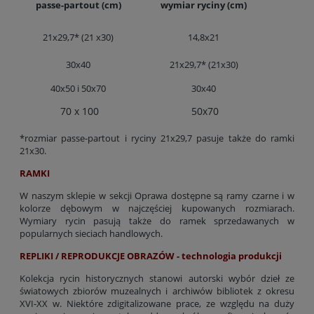
passe-partout (cm)
wymiar ryciny (cm)
21x29,7* (21 x30)
14,8x21
30x40
21x29,7* (21x30)
40x50 i 50x70
30x40
70 x 100
50x70
*rozmiar passe-partout i ryciny 21x29,7 pasuje także do ramki
21x30.
RAMKI
W naszym sklepie w sekcji Oprawa dostępne są ramy czarne i w
kolorze dębowym w najczęściej kupowanych rozmiarach.
Wymiary rycin pasują także do ramek sprzedawanych w
popularnych sieciach handlowych.
REPLIKI / REPRODUKCJE OBRAZÓW - technologia produkcji
Kolekcja rycin historycznych stanowi autorski wybór dzieł ze
światowych zbiorów muzealnych i archiwów bibliotek z okresu
XVI-XX w. Niektóre zdigitalizowane prace, ze względu na duży