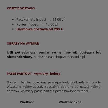
KOSZTY DOSTAWY
Paczkomaty Inpost
→ 15,00 zł
Kurier Inpost
→ 17,00 zł
Darmowa dostawa od 299 z
ł
OBRAZY NA WYMIAR
Jeśli potrzebujesz rozmiar ryciny inny niż dostępny lub
niestandardowy
napisz do nas:
shop@ernststudio.pl
PASSE-PARTOUT - wymiary i kolory
Do rycin bardzo polecamy passe-partout, podkreśla ich urodę.
Wszystkie kolory zostały specjalnie dobrane do naszej kolekcji
obrazów. Wymiary passe-partout przedstawiono w tabeli:
Wielkość
Wielkość okna