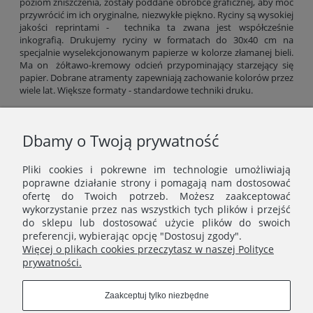
poziom zniszczenia, zostały poddane obróbce graficznej, aby móc
przywrócić im ich oryginalne, niezwykłe piękno. Ryciny są wysokiej
jakości reprintami - technika ta zwana jest współcześnie
inkografią. Drukujemy ryciny w formatach do 30x40 cm na
specjalnie wyselekcjonowanym papierze w kolorze złamanej bieli.
Ma on żółtawo-kremowy odcień przypominający starzejący się
papier. Dobrane atramenty zapewniają zachowanie kolorów przez
wiele lat. Większe formaty - standardowe techniki druku.
Gramatura papieru: 300 g/m2 (formaty do 30x40 cm), od 200 g/m2
(większe formaty).
Dbamy o Twoją prywatność
Odbiór kolorów rycin zależy od ustawień jasności ekranu, dlatego
kolorystyka wydruku może minimalnie różnić się od
Pliki cookies i pokrewne im technologie umożliwiają
prezentowanej na zdjęciach.
poprawne działanie strony i pomagają nam dostosować
ofertę do Twoich potrzeb. Możesz zaakceptować
wykorzystanie przez nas wszystkich tych plików i przejść
do sklepu lub dostosować użycie plików do swoich
preferencji, wybierając opcję "Dostosuj zgody".
Więcej o plikach cookies przeczytasz w naszej Polityce
prywatności.
MENU
Zaakceptuj tylko niezbędne