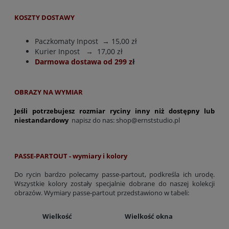
KOSZTY DOSTAWY
Paczkomaty Inpost
→ 15,00 zł
Kurier Inpost
→ 17,00 zł
Darmowa dostawa od 299 z
ł
OBRAZY NA WYMIAR
Jeśli potrzebujesz rozmiar ryciny inny niż dostępny lub
niestandardowy
napisz do nas:
shop@ernststudio.pl
PASSE-PARTOUT - wymiary i kolory
Do rycin bardzo polecamy passe-partout, podkreśla ich urodę.
Wszystkie kolory zostały specjalnie dobrane do naszej kolekcji
obrazów. Wymiary passe-partout przedstawiono w tabeli:
Wielkość
Wielkość okna