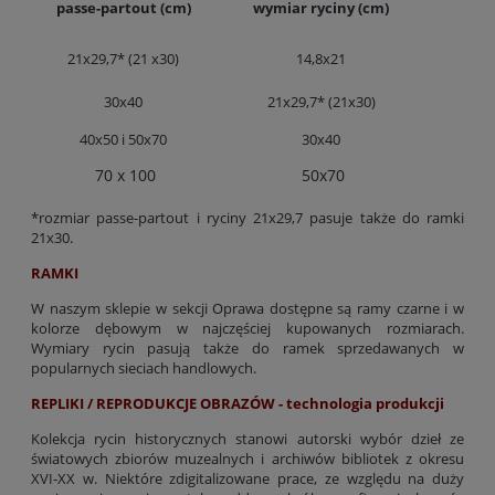
passe-partout (cm)
wymiar ryciny (cm)
21x29,7* (21 x30)
14,8x21
30x40
21x29,7* (21x30)
40x50 i 50x70
30x40
70 x 100
50x70
*rozmiar passe-partout i ryciny 21x29,7 pasuje także do ramki
21x30.
RAMKI
W naszym sklepie w sekcji Oprawa dostępne są ramy czarne i w
kolorze dębowym w najczęściej kupowanych rozmiarach.
Wymiary rycin pasują także do ramek sprzedawanych w
popularnych sieciach handlowych.
REPLIKI / REPRODUKCJE OBRAZÓW - technologia produkcji
Kolekcja rycin historycznych stanowi autorski wybór dzieł ze
światowych zbiorów muzealnych i archiwów bibliotek z okresu
XVI-XX w. Niektóre zdigitalizowane prace, ze względu na duży