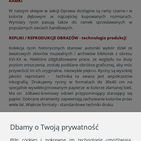
RAMKI
W naszym sklepie w sekcji Oprawa dostępne są ramy czarne i w
kolorze dębowym w najczęściej kupowanych rozmiarach.
Wymiary rycin pasują także do ramek sprzedawanych w
popularnych sieciach handlowych.
REPLIKI / REPRODUKCJE OBRAZÓW - technologia produkcji
Kolekcja rycin historycznych stanowi autorski wybór dzieł ze
światowych zbiorów muzealnych i archiwów bibliotek z okresu
XVI-XX w. Niektóre zdigitalizowane prace, ze względu na duży
poziom zniszczenia, zostały poddane obróbce graficznej, aby móc
przywrócić im ich oryginalne, niezwykłe piękno. Ryciny są wysokiej
jakości reprintami - technika ta zwana jest współcześnie
inkografią. Drukujemy ryciny w formatach do 30x40 cm na
specjalnie wyselekcjonowanym papierze w kolorze złamanej bieli.
Ma on żółtawo-kremowy odcień przypominający starzejący się
papier. Dobrane atramenty zapewniają zachowanie kolorów przez
wiele lat. Większe formaty - standardowe techniki druku.
Gramatura papieru: 300 g/m2 (formaty do 30x40 cm), od 200 g/m2
(większe formaty).
Dbamy o Twoją prywatność
Odbiór kolorów rycin zależy od ustawień jasności ekranu, dlatego
kolorystyka wydruku może minimalnie różnić się od
Pliki cookies i pokrewne im technologie umożliwiają