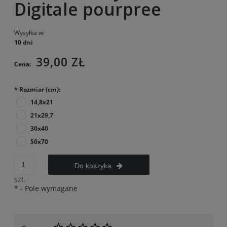
Digitale pourpree
Wysyłka w:
10 dni
39,00 ZŁ
Cena:
*
Rozmiar (cm):
14,8x21
21x29,7
30x40
50x70
Do koszyka
szt.
*
- Pole wymagane