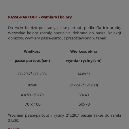
PASSE-PARTOUT - wymiary i kolory
Do rycin bardzo polecamy passe-partout, podkreśla ich urodę.
Wszystkie kolory zostały specjalnie dobrane do naszej kolekcji
obrazów. Wymiary passe-partout przedstawiono w tabeli:
Wielkość
Wielkość okna
passe-partout (cm)
wymiar ryciny (cm)
21x29,7* (21 x30)
14,8x21
30x40
21x29,7* (21x30)
40x50 i 50x70
30x40
70 x 100
50x70
*rozmiar passe-partout i ryciny 21x29,7 pasuje także do ramki
21x30.