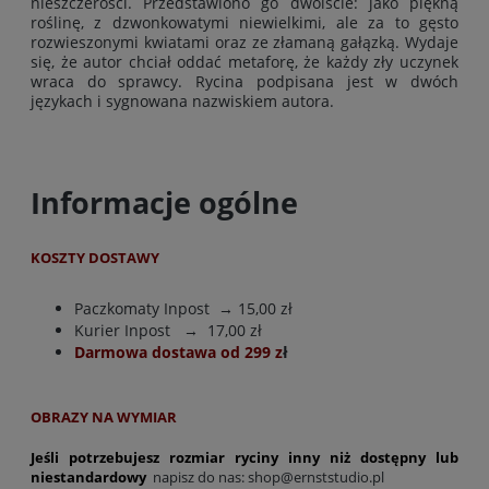
nieszczerości. Przedstawiono go dwoiście: jako piękną
roślinę, z dzwonkowatymi niewielkimi, ale za to gęsto
rozwieszonymi kwiatami oraz ze złamaną gałązką. Wydaje
się, że autor chciał oddać metaforę, że każdy zły uczynek
wraca do sprawcy. Rycina podpisana jest w dwóch
językach i sygnowana nazwiskiem autora.
Informacje ogólne
KOSZTY DOSTAWY
Paczkomaty Inpost
→ 15,00 zł
Kurier Inpost
→ 17,00 zł
Darmowa dostawa od 299 z
ł
OBRAZY NA WYMIAR
Jeśli potrzebujesz rozmiar ryciny inny niż dostępny lub
niestandardowy
napisz do nas:
shop@ernststudio.pl