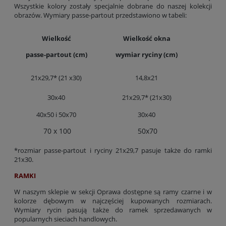
Wszystkie kolory zostały specjalnie dobrane do naszej kolekcji
obrazów. Wymiary passe-partout przedstawiono w tabeli:
Wielkość
Wielkość okna
passe-partout (cm)
wymiar ryciny (cm)
21x29,7* (21 x30)
14,8x21
30x40
21x29,7* (21x30)
40x50 i 50x70
30x40
70 x 100
50x70
*rozmiar passe-partout i ryciny 21x29,7 pasuje także do ramki
21x30.
RAMKI
W naszym sklepie w sekcji Oprawa dostępne są ramy czarne i w
kolorze dębowym w najczęściej kupowanych rozmiarach.
Wymiary rycin pasują także do ramek sprzedawanych w
popularnych sieciach handlowych.