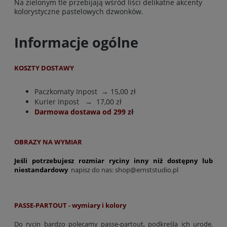
Na zielonym tle przebijają wśród liści delikatne akcenty
kolorystyczne pastelowych dzwonków.
Informacje ogólne
KOSZTY DOSTAWY
Paczkomaty Inpost
→ 15,00 zł
Kurier Inpost
→ 17,00 zł
Darmowa dostawa od 299 z
ł
OBRAZY NA WYMIAR
Jeśli potrzebujesz rozmiar ryciny inny niż dostępny lub
niestandardowy
napisz do nas:
shop@ernststudio.pl
PASSE-PARTOUT - wymiary i kolory
Do rycin bardzo polecamy passe-partout, podkreśla ich urodę.