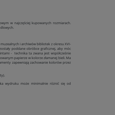
bowym w najczęściej kupowanych rozmiarach.
ndlowych.
 muzealnych i archiwów bibliotek z okresu XVI-
 zostały poddane obróbce graficznej, aby móc
rintami - technika ta zwana jest współcześnie
nowanym papierze w kolorze złamanej bieli. Ma
ramenty zapewniają zachowanie kolorów przez
ty).
tyka wydruku może minimalnie różnić się od