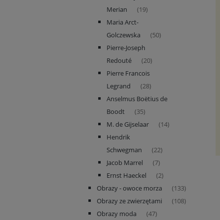
Merian
(19)
Maria Arct-
Golczewska
(50)
Pierre-Joseph
Redouté
(20)
Pierre Francois
Legrand
(28)
Anselmus Boëtius de
Boodt
(35)
M. de Gijselaar
(14)
Hendrik
Schwegman
(22)
Jacob Marrel
(7)
Ernst Haeckel
(2)
Obrazy - owoce morza
(133)
Obrazy ze zwierzętami
(108)
Obrazy moda
(47)