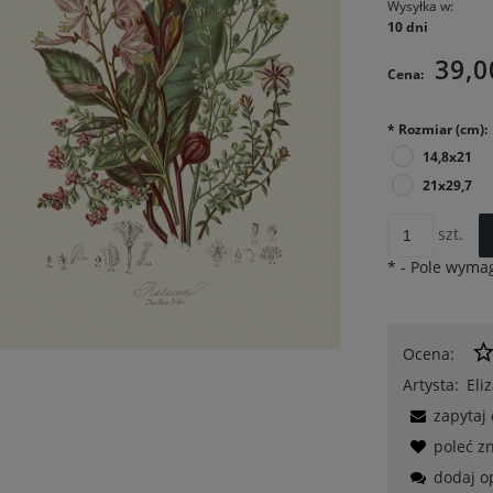
Wysyłka w:
10 dni
39,0
Cena:
*
Rozmiar (cm):
14,8x21
21x29,7
szt.
*
- Pole wyma
Ocena:
Artysta:
Eli
zapytaj
poleć 
dodaj o