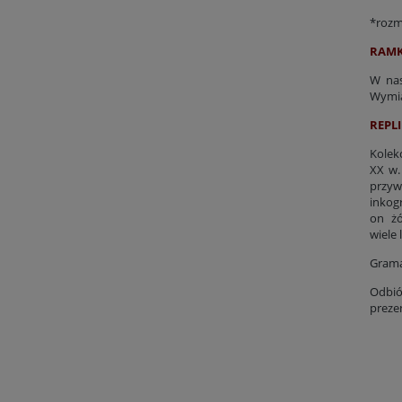
*rozmi
RAMK
W nas
Wymia
REPLI
Kolek
XX w.
przyw
inkog
on żó
wiele 
Grama
Odbió
preze