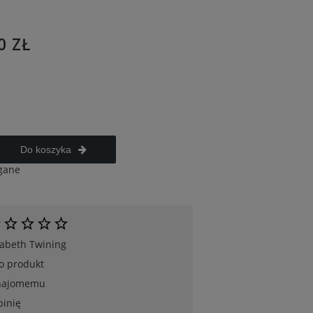
0 ZŁ
Do koszyka
gane
zabeth Twining
 o produkt
znajomemu
pinię