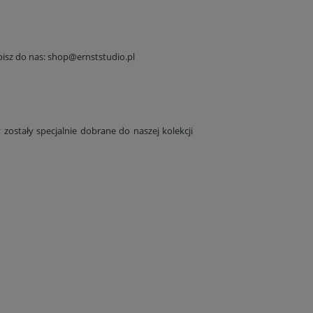
Kolekcja obrazów botanicznych, 1680 r.
Ryciny zielone, 1899 
110,10 zł
82,10 zł
isz do nas:
shop@ernststudio.pl
Do koszyka
Do koszyka
zostały specjalnie dobrane do naszej kolekcji