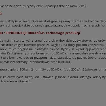
ar passe-partout i ryciny 21x29,7 pasuje także do ramki 21x30.
I
zym sklepie w sekcji Oprawa dostępne są ramy czarne i w kolorze dę
ry rycin pasują także do ramek sprzedawanych w popularnych sieciach ha
KI / REPRODUKCJE OBRAZÓW - technologia produkcji
cja rycin historycznych stanowi autorski wybór dzieł ze światowych zbiorów
 Niektóre zdigitalizowane prace, ze względu na duży poziom zniszczenia,
rócić im ich oryginalne, niezwykłe piękno. Ryciny są wysokiej jakości rep
rafią. Drukujemy ryciny w formatach do 30x40 cm na specjalnie wyselekcjo
łtawo-kremowy odcień przypominający starzejący się papier. Dobrane at
lat. Większe formaty - standardowe techniki druku.
tura papieru: 300 g/m2 (formaty do 30x40 cm), od 200 g/m2 (większe forma
r kolorów rycin zależy od ustawień jasności ekranu, dlatego kolorys
ntowanej na zdjęciach.