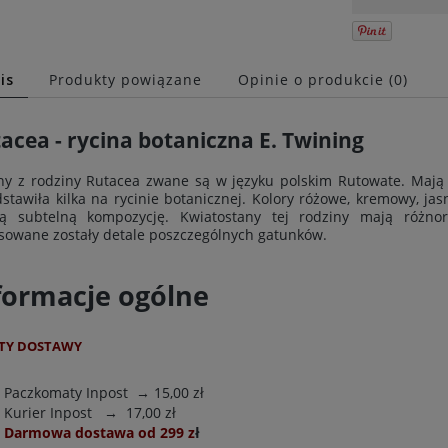
is
Produkty powiązane
Opinie o produkcie (0)
acea - rycina botaniczna E. Twining
ny z rodziny Rutacea zwane są w języku polskim Rutowate. Mają 
stawiła kilka na rycinie botanicznej. Kolory różowe, kremowy, ja
ą subtelną kompozycję. Kwiatostany tej rodziny mają różnoro
sowane zostały detale poszczególnych gatunków.
formacje ogólne
TY DOSTAWY
Paczkomaty Inpost
→ 15,00 zł
Kurier Inpost
→ 17,00 zł
Darmowa dostawa od 299 z
ł