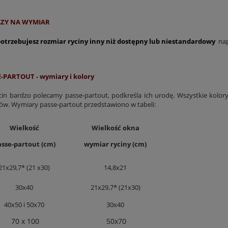
ycin z kwiatami E. Twining
Galeria z ptakami, 1827 r., J.J. Audubon
ZY NA WYMIAR
296,40 zł
231,80 zł
 potrzebujesz rozmiar ryciny inny niż dostępny lub niestandardowy
nap
Do koszyka
Do koszyka
-PARTOUT - wymiary i kolory
cin bardzo polecamy passe-partout, podkreśla ich urodę. Wszystkie kolory 
ów. Wymiary passe-partout przedstawiono w tabeli:
Wielkość
Wielkość okna
asse-partout (cm)
wymiar ryciny (cm)
21x29,7* (21 x30)
14,8x21
30x40
21x29,7* (21x30)
40x50 i 50x70
30x40
70 x 100
50x70