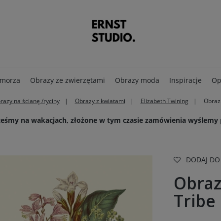
 morza
Obrazy ze zwierzętami
Obrazy moda
Inspiracje
Op
razy na ścianę /ryciny
Obrazy z kwiatami
Elizabeth Twining
Obraz 
steśmy na wakacjach, złożone w tym czasie zamówienia wyślemy
DODAJ DO
Obraz
Tribe