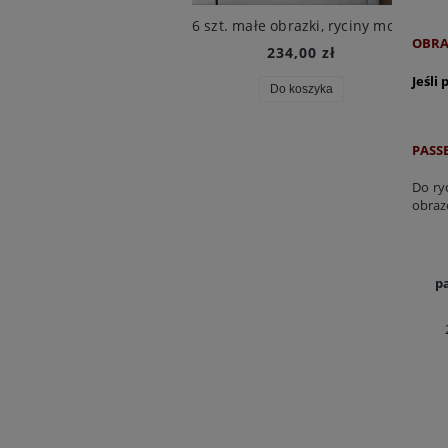
2 obrazy botaniczne, 1680 r. , M.S. Merian
6 szt. małe obrazki, ryciny modowe, XIX w., Beilage zur Victoria
8 r
OBRA
82,10 zł
234,00 zł
Jeśli
Do koszyka
Do koszyka
PASSE
Do ry
obraz
p