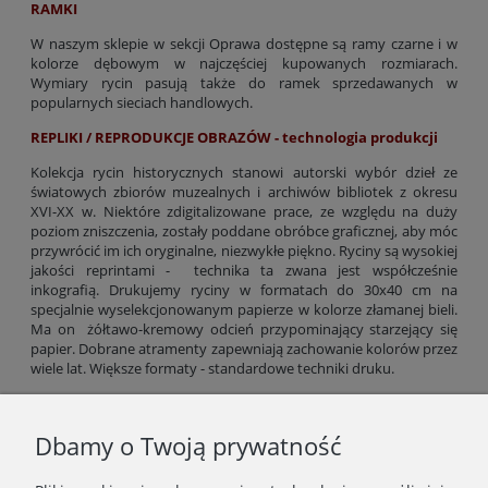
RAMKI
W naszym sklepie w sekcji Oprawa dostępne są ramy czarne i w
kolorze dębowym w najczęściej kupowanych rozmiarach.
Wymiary rycin pasują także do ramek sprzedawanych w
popularnych sieciach handlowych.
REPLIKI / REPRODUKCJE OBRAZÓW - technologia produkcji
Kolekcja rycin historycznych stanowi autorski wybór dzieł ze
światowych zbiorów muzealnych i archiwów bibliotek z okresu
XVI-XX w. Niektóre zdigitalizowane prace, ze względu na duży
poziom zniszczenia, zostały poddane obróbce graficznej, aby móc
przywrócić im ich oryginalne, niezwykłe piękno. Ryciny są wysokiej
jakości reprintami - technika ta zwana jest współcześnie
inkografią. Drukujemy ryciny w formatach do 30x40 cm na
specjalnie wyselekcjonowanym papierze w kolorze złamanej bieli.
Ma on żółtawo-kremowy odcień przypominający starzejący się
papier. Dobrane atramenty zapewniają zachowanie kolorów przez
wiele lat. Większe formaty - standardowe techniki druku.
Gramatura papieru: 300 g/m2 (formaty do 30x40 cm), od 200 g/m2
(większe formaty).
Dbamy o Twoją prywatność
Odbiór kolorów rycin zależy od ustawień jasności ekranu, dlatego
kolorystyka wydruku może minimalnie różnić się od