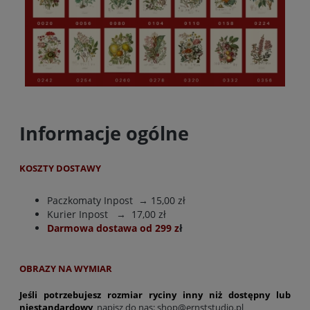
Informacje ogólne
KOSZTY DOSTAWY
Paczkomaty Inpost
→ 15,00 zł
Kurier Inpost
→ 17,00 zł
Darmowa dostawa od 299 z
ł
OBRAZY NA WYMIAR
Jeśli potrzebujesz rozmiar ryciny inny niż dostępny lub
niestandardowy
napisz do nas:
shop@ernststudio.pl