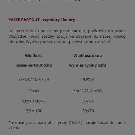
PASSE-PARTOUT - wymiary i kolory
Do rycin bardzo polecamy passe-partout, podkreśla ich urodę.
Wszystkie kolory zostały specjalnie dobrane do naszej kolekcji
obrazów. Wymiary passe-partout przedstawiono w tabeli:
Wielkość
Wielkość okna
passe-partout (cm)
wymiar ryciny (cm)
21x29,7* (21 x30)
14,8x21
30x40
21x29,7* (21x30)
40x50 i 50x70
30x40
70 x 100
50x70
*rozmiar passe-partout i ryciny 21x29,7 pasuje także do ramki
21x30.