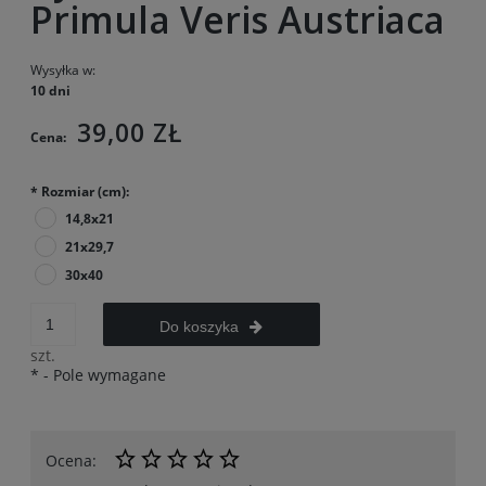
Primula Veris Austriaca
Wysyłka w:
10 dni
39,00 ZŁ
Cena:
*
Rozmiar (cm):
14,8x21
21x29,7
30x40
Do koszyka
szt.
*
- Pole wymagane
Ocena: