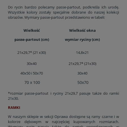
Do rycin bardzo polecamy passe-partout, podkreśla ich urodę.
Wszystkie kolory zostały specjalnie dobrane do naszej kolekcji
obrazów. Wymiary passe-partout przedstawiono w tabeli:
Wielkość
Wielkość okna
passe-partout (cm)
wymiar ryciny (cm)
21x29,7* (21 x30)
14,8x21
30x40
21x29,7* (21x30)
40x50 i 50x70
30x40
70 x 100
50x70
*rozmiar passe-partout i ryciny 21x29,7 pasuje także do ramki
21x30.
RAMKI
W naszym sklepie w sekcji Oprawa dostępne są ramy czarne i w
kolorze dębowym w najczęściej kupowanych rozmiarach.
Wymiary rycin pasują także do ramek sprzedawanych w