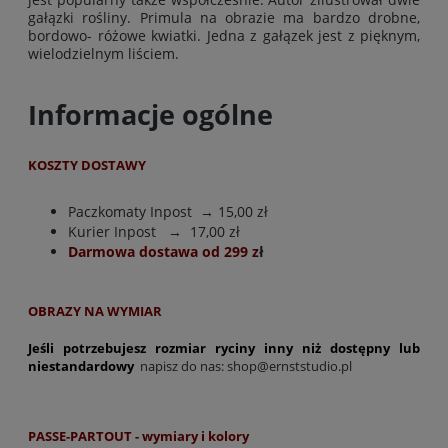
gałązki rośliny. Primula na obrazie ma bardzo drobne,
bordowo- różowe kwiatki. Jedna z gałązek jest z pięknym,
wielodzielnym liściem.
Informacje ogólne
KOSZTY DOSTAWY
Paczkomaty Inpost
→ 15,00 zł
Kurier Inpost
→ 17,00 zł
Darmowa dostawa od 299 z
ł
OBRAZY NA WYMIAR
Jeśli potrzebujesz rozmiar ryciny inny niż dostępny lub
niestandardowy
napisz do nas:
shop@ernststudio.pl
PASSE-PARTOUT - wymiary i kolory