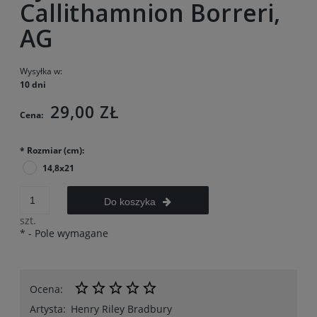
Callithamnion Borreri,
AG
Wysyłka w:
10 dni
29,00 ZŁ
Cena:
*
Rozmiar (cm):
14,8x21
Do koszyka
szt.
*
- Pole wymagane
Ocena:
Artysta:
Henry Riley Bradbury