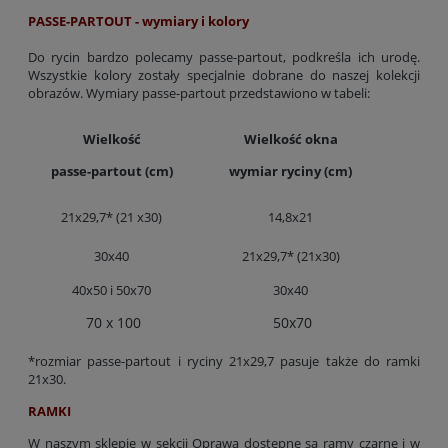
PASSE-PARTOUT - wymiary i kolory
Do rycin bardzo polecamy passe-partout, podkreśla ich urodę.
Wszystkie kolory zostały specjalnie dobrane do naszej kolekcji
obrazów. Wymiary passe-partout przedstawiono w tabeli:
Wielkość
Wielkość okna
passe-partout (cm)
wymiar ryciny (cm)
21x29,7* (21 x30)
14,8x21
30x40
21x29,7* (21x30)
40x50 i 50x70
30x40
70 x 100
50x70
*rozmiar passe-partout i ryciny 21x29,7 pasuje także do ramki
21x30.
RAMKI
W naszym sklepie w sekcji Oprawa dostępne są ramy czarne i w