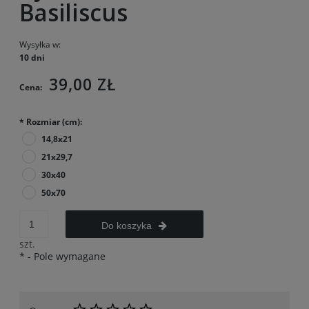
Basiliscus
Wysyłka w:
10 dni
39,00 ZŁ
Cena:
*
Rozmiar (cm):
14,8x21
21x29,7
30x40
50x70
Do koszyka
szt.
*
- Pole wymagane