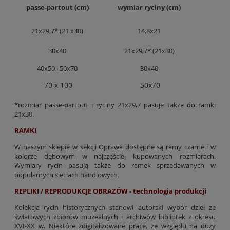
passe-partout (cm)
wymiar ryciny (cm)
21x29,7* (21 x30)
14,8x21
30x40
21x29,7* (21x30)
40x50 i 50x70
30x40
70 x 100
50x70
*rozmiar passe-partout i ryciny 21x29,7 pasuje także do ramki
21x30.
RAMKI
W naszym sklepie w sekcji Oprawa dostępne są ramy czarne i w
kolorze dębowym w najczęściej kupowanych rozmiarach.
Wymiary rycin pasują także do ramek sprzedawanych w
popularnych sieciach handlowych.
REPLIKI / REPRODUKCJE OBRAZÓW - technologia produkcji
Kolekcja rycin historycznych stanowi autorski wybór dzieł ze
światowych zbiorów muzealnych i archiwów bibliotek z okresu
XVI-XX w. Niektóre zdigitalizowane prace, ze względu na duży