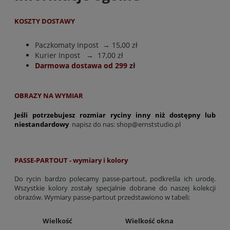
KOSZTY DOSTAWY
Paczkomaty Inpost
→ 15,00 zł
Kurier Inpost
→ 17,00 zł
Darmowa dostawa od 299 z
ł
OBRAZY NA WYMIAR
Jeśli potrzebujesz rozmiar ryciny inny niż dostępny lub
niestandardowy
napisz do nas:
shop@ernststudio.pl
PASSE-PARTOUT - wymiary i kolory
Do rycin bardzo polecamy passe-partout, podkreśla ich urodę.
Wszystkie kolory zostały specjalnie dobrane do naszej kolekcji
obrazów. Wymiary passe-partout przedstawiono w tabeli:
Wielkość
Wielkość okna