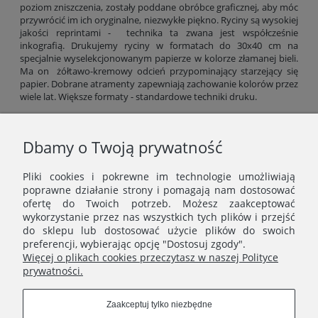
poziom zniszczenia, zostały poddane obróbce graficznej, aby móc
przywrócić im ich oryginalne, niezwykłe piękno. Ryciny są wysokiej
jakości reprintami - technika ta zwana jest współcześnie
inkografią. Drukujemy ryciny w formatach do 30x40 cm na
specjalnie wyselekcjonowanym papierze w kolorze złamanej bieli.
Ma on żółtawo-kremowy odcień przypominający starzejący się
papier. Dobrane atramenty zapewniają zachowanie kolorów przez
wiele lat. Większe formaty - standardowe techniki druku.
Gramatura papieru: 300 g/m2 (formaty do 30x40 cm), od 200 g/m2
(większe formaty).
Dbamy o Twoją prywatność
Odbiór kolorów rycin zależy od ustawień jasności ekranu, dlatego
kolorystyka wydruku może minimalnie różnić się od
Pliki cookies i pokrewne im technologie umożliwiają
prezentowanej na zdjęciach.
poprawne działanie strony i pomagają nam dostosować
ofertę do Twoich potrzeb. Możesz zaakceptować
wykorzystanie przez nas wszystkich tych plików i przejść
do sklepu lub dostosować użycie plików do swoich
preferencji, wybierając opcję "Dostosuj zgody".
Więcej o plikach cookies przeczytasz w naszej Polityce
prywatności.
MENU
Zaakceptuj tylko niezbędne