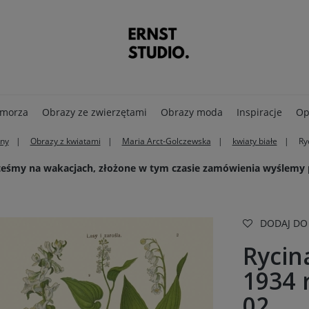
 morza
Obrazy ze zwierzętami
Obrazy moda
Inspiracje
Op
iny
Obrazy z kwiatami
Maria Arct-Golczewska
kwiaty białe
Ry
steśmy na wakacjach, złożone w tym czasie zamówienia wyślemy
DODAJ DO
Rycin
1934 r
02