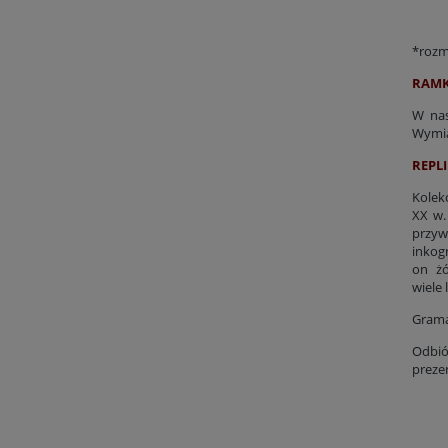
*rozmi
RAMK
W nas
Wymia
REPLI
Kolek
XX w.
przyw
inkog
on żó
wiele 
Grama
Odbió
preze