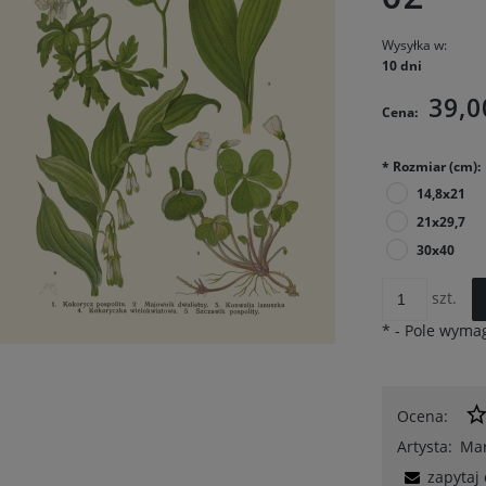
Wysyłka w:
10 dni
39,0
Cena:
*
Rozmiar (cm):
14,8x21
21x29,7
30x40
szt.
*
- Pole wyma
Ocena:
Artysta:
Mar
zapytaj