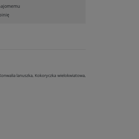
znajomemu
pinię
 Konwalia lanuszka, Kokoryczka wielokwiatowa,