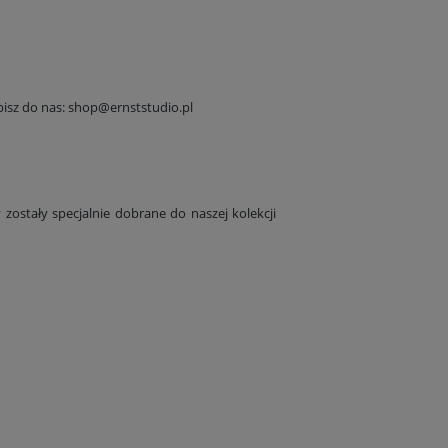
isz do nas:
shop@ernststudio.pl
Kolekcja obrazów botanicznych, 1680 r.
Ryciny zielone, 1899 
110,10 zł
82,10 zł
zostały specjalnie dobrane do naszej kolekcji
Do koszyka
Do koszyka