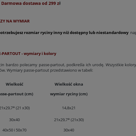
Darmowa dostawa od 299 z
ł
ZY NA WYMIAR
 potrzebujesz rozmiar ryciny inny niż dostępny lub niestandardowy
nap
-PARTOUT - wymiary i kolory
ycin z kwiatami E. Twining
Galeria z ptakami, 1827 r., J.J. Audubon
296,40 zł
231,80 zł
cin bardzo polecamy passe-partout, podkreśla ich urodę. Wszystkie kolory 
ów. Wymiary passe-partout przedstawiono w tabeli:
Do koszyka
Do koszyka
Wielkość
Wielkość okna
asse-partout (cm)
wymiar ryciny (cm)
21x29,7* (21 x30)
14,8x21
30x40
21x29,7* (21x30)
40x50 i 50x70
30x40