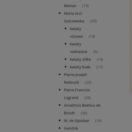
Merian
(19)
Maria Arct-
Golczewska
(50)
kwiaty
różowe
(14)
kwiaty
niebieskie
(9)
kwiaty żółte
(14)
kwiaty białe
(17)
Pierre-Joseph
Redouté
(20)
Pierre Francois
Legrand
(28)
Anselmus Boëtius de
Boodt
(35)
M. de Gijselaar
(14)
Hendrik