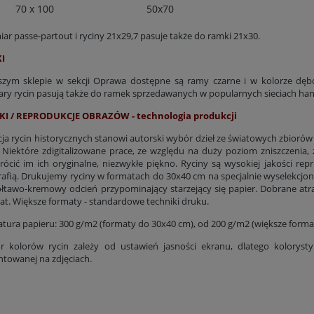
70 x 100
50x70
ar passe-partout i ryciny 21x29,7 pasuje także do ramki 21x30.
I
zym sklepie w sekcji Oprawa dostępne są ramy czarne i w kolorze dę
ry rycin pasują także do ramek sprzedawanych w popularnych sieciach ha
KI / REPRODUKCJE OBRAZÓW - technologia produkcji
cja rycin historycznych stanowi autorski wybór dzieł ze światowych zbiorów
 Niektóre zdigitalizowane prace, ze względu na duży poziom zniszczenia,
rócić im ich oryginalne, niezwykłe piękno. Ryciny są wysokiej jakości rep
rafią. Drukujemy ryciny w formatach do 30x40 cm na specjalnie wyselekcjo
łtawo-kremowy odcień przypominający starzejący się papier. Dobrane at
lat. Większe formaty - standardowe techniki druku.
tura papieru: 300 g/m2 (formaty do 30x40 cm), od 200 g/m2 (większe forma
r kolorów rycin zależy od ustawień jasności ekranu, dlatego kolorys
ntowanej na zdjęciach.