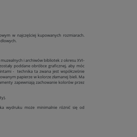
bowym w najczęściej kupowanych rozmiarach.
ndlowych.
 muzealnych i archiwów bibliotek z okresu XVI-
 zostały poddane obróbce graficznej, aby móc
rintami - technika ta zwana jest współcześnie
nowanym papierze w kolorze złamanej bieli. Ma
ramenty zapewniają zachowanie kolorów przez
ty).
tyka wydruku może minimalnie różnić się od