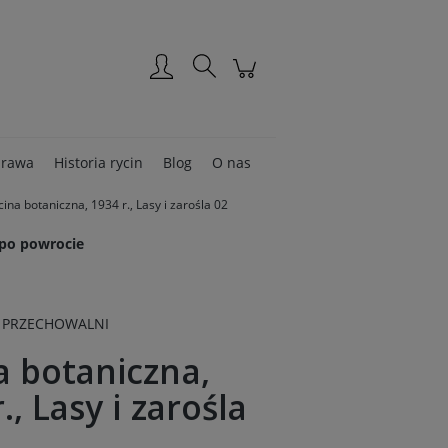
Zarejestruj się
Zaloguj się
rawa
Historia rycin
Blog
O nas
cina botaniczna, 1934 r., Lasy i zarośla 02
 po powrocie
 PRZECHOWALNI
a botaniczna,
., Lasy i zarośla