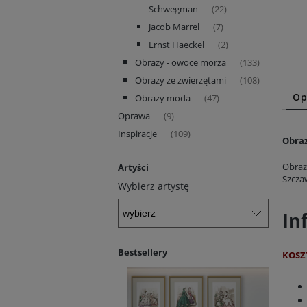
Schwegman
(22)
Jacob Marrel
(7)
Ernst Haeckel
(2)
Obrazy - owoce morza
(133)
Obrazy ze zwierzętami
(108)
Op
Obrazy moda
(47)
Oprawa
(9)
Inspiracje
(109)
Obraz
Obraz
Artyści
Szczaw
Wybierz artystę
In
Bestsellery
KOSZ