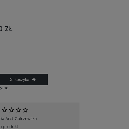
0 ZŁ
Do koszyka
gane
ia Arct-Golczewska
 o produkt