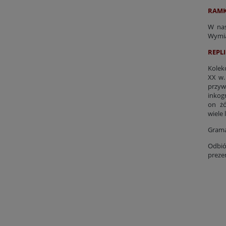
RAMK
W nas
Wymia
REPLI
Kolek
XX w.
przyw
inkog
on żó
wiele 
Grama
Odbió
preze