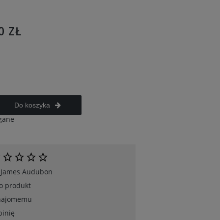
0 ZŁ
Do koszyka
gane
 James Audubon
 o produkt
znajomemu
pinię