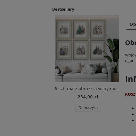
Bestsellery
Op
Obr
Wojown
ogon 
In
2 obrazy botaniczne, 1680 r. , M.S. Merian
6 szt. małe obrazki, ryciny modowe, XIX w., Beilage zur Victoria
8 r
KOSZ
82,10 zł
234,00 zł
Do koszyka
Do koszyka