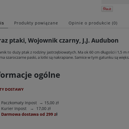
is
Produkty powiązane
Opinie o produkcie (0)
az ptaki, Wojownik czarny, J.J. Audubon
ik to duży ptak z rodziny jastrzębiowatych. Ma ok 60 cm długości i 1,5 m r
ma szaroczarne paski, a lotki są nakrapiane. Samice w tym gatunku są więk
formacje ogólne
ycin z kwiatami E. Twining
Galeria z ptakami, 1827 r., J.J. Audubon
TY DOSTAWY
296,40 zł
231,80 zł
Paczkomaty Inpost
→ 15,00 zł
Do koszyka
Do koszyka
Kurier Inpost
→ 17,00 zł
Darmowa dostawa od 299 z
ł