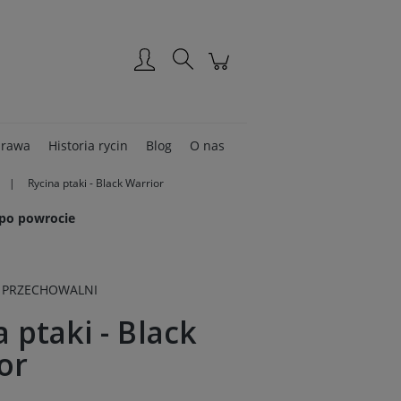
Zarejestruj się
Zaloguj się
rawa
Historia rycin
Blog
O nas
Rycina ptaki - Black Warrior
 po powrocie
 PRZECHOWALNI
 ptaki - Black
or