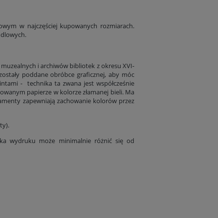
bowym w najczęściej kupowanych rozmiarach.
ndlowych.
 muzealnych i archiwów bibliotek z okresu XVI-
 zostały poddane obróbce graficznej, aby móc
rintami - technika ta zwana jest współcześnie
nowanym papierze w kolorze złamanej bieli. Ma
ramenty zapewniają zachowanie kolorów przez
ty).
tyka wydruku może minimalnie różnić się od