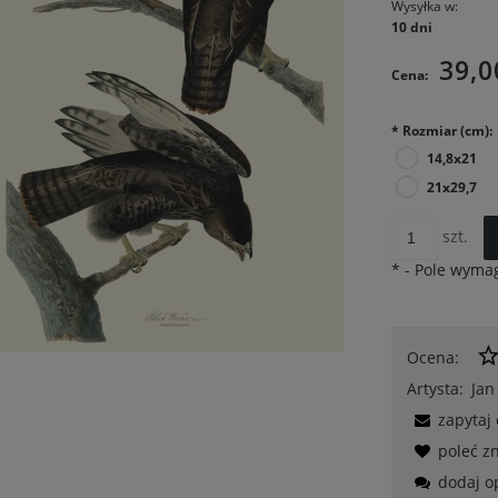
Wysyłka w:
10 dni
39,0
Cena:
*
Rozmiar (cm):
14,8x21
21x29,7
szt.
*
- Pole wyma
Ocena:
Artysta:
Jan
zapytaj
poleć 
dodaj o