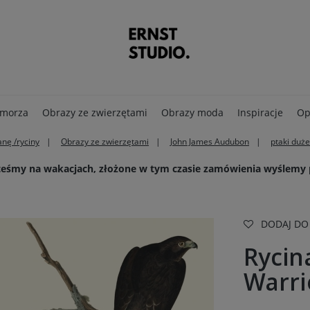
 morza
Obrazy ze zwierzętami
Obrazy moda
Inspiracje
Op
anę /ryciny
Obrazy ze zwierzętami
John James Audubon
ptaki duże
steśmy na wakacjach, złożone w tym czasie zamówienia wyślemy
DODAJ DO
Rycina
Warri