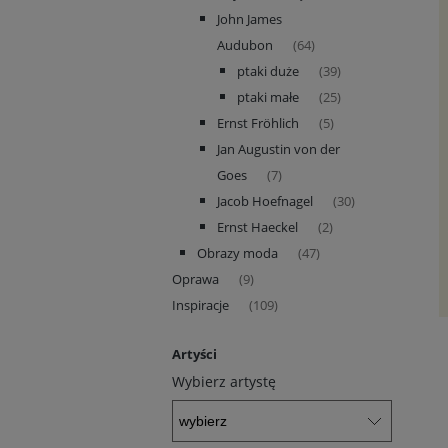
John James
Audubon
(64)
ptaki duże
(39)
ptaki małe
(25)
Ernst Fröhlich
(5)
Jan Augustin von der
Goes
(7)
Jacob Hoefnagel
(30)
Ernst Haeckel
(2)
Obrazy moda
(47)
Oprawa
(9)
Inspiracje
(109)
Artyści
Wybierz artystę