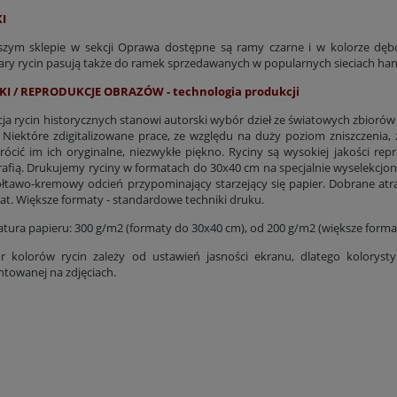
I
zym sklepie w sekcji Oprawa dostępne są ramy czarne i w kolorze dę
ry rycin pasują także do ramek sprzedawanych w popularnych sieciach ha
KI / REPRODUKCJE OBRAZÓW - technologia produkcji
cja rycin historycznych stanowi autorski wybór dzieł ze światowych zbiorów
 Niektóre zdigitalizowane prace, ze względu na duży poziom zniszczenia,
rócić im ich oryginalne, niezwykłe piękno. Ryciny są wysokiej jakości rep
rafią. Drukujemy ryciny w formatach do 30x40 cm na specjalnie wyselekcjo
łtawo-kremowy odcień przypominający starzejący się papier. Dobrane at
lat. Większe formaty - standardowe techniki druku.
tura papieru: 300 g/m2 (formaty do 30x40 cm), od 200 g/m2 (większe forma
r kolorów rycin zależy od ustawień jasności ekranu, dlatego kolorys
ntowanej na zdjęciach.