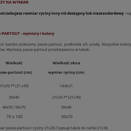
ZY NA WYMIAR
 potrzebujesz rozmiar ryciny inny niż dostępny lub niestandardowy
nap
-PARTOUT - wymiary i kolory
cin bardzo polecamy passe-partout, podkreśla ich urodę. Wszystkie kolory 
ów. Wymiary passe-partout przedstawiono w tabeli:
Wielkość
Wielkość okna
asse-partout (cm)
wymiar ryciny (cm)
21x29,7* (21 x30)
14,8x21
30x40
21x29,7* (21x30)
40x50 i 50x70
30x40
70 x 100
50x70
ar passe-partout i ryciny 21x29,7 pasuje także do ramki 21x30.