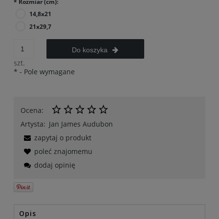
*
Rozmiar (cm):
14,8x21
21x29,7
Do koszyka
szt.
*
- Pole wymagane
Ocena:
Artysta:
Jan James Audubon
zapytaj o produkt
poleć znajomemu
dodaj opinię
Opis