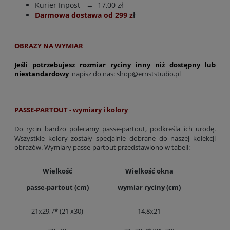
Kurier Inpost
→ 17,00 zł
Darmowa dostawa od 299 z
ł
OBRAZY NA WYMIAR
Jeśli potrzebujesz rozmiar ryciny inny niż dostępny lub
niestandardowy
napisz do nas:
shop@ernststudio.pl
PASSE-PARTOUT - wymiary i kolory
Do rycin bardzo polecamy passe-partout, podkreśla ich urodę.
Wszystkie kolory zostały specjalnie dobrane do naszej kolekcji
obrazów. Wymiary passe-partout przedstawiono w tabeli:
Wielkość
Wielkość okna
passe-partout (cm)
wymiar ryciny (cm)
21x29,7* (21 x30)
14,8x21