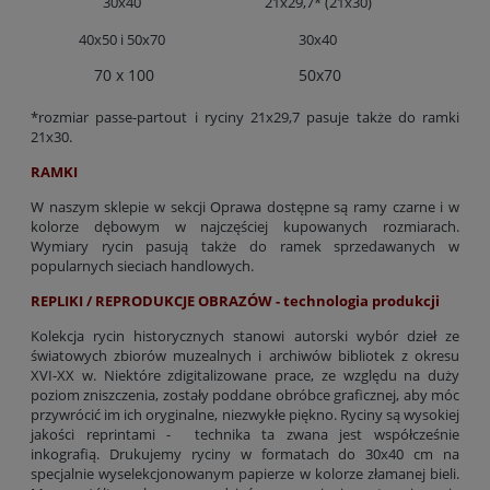
30x40
21x29,7* (21x30)
40x50 i 50x70
30x40
70 x 100
50x70
*rozmiar passe-partout i ryciny 21x29,7 pasuje także do ramki
21x30.
RAMKI
W naszym sklepie w sekcji Oprawa dostępne są ramy czarne i w
kolorze dębowym w najczęściej kupowanych rozmiarach.
Wymiary rycin pasują także do ramek sprzedawanych w
popularnych sieciach handlowych.
REPLIKI / REPRODUKCJE OBRAZÓW - technologia produkcji
Kolekcja rycin historycznych stanowi autorski wybór dzieł ze
światowych zbiorów muzealnych i archiwów bibliotek z okresu
XVI-XX w. Niektóre zdigitalizowane prace, ze względu na duży
poziom zniszczenia, zostały poddane obróbce graficznej, aby móc
przywrócić im ich oryginalne, niezwykłe piękno. Ryciny są wysokiej
jakości reprintami - technika ta zwana jest współcześnie
inkografią. Drukujemy ryciny w formatach do 30x40 cm na
specjalnie wyselekcjonowanym papierze w kolorze złamanej bieli.