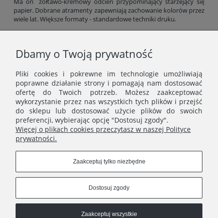
Ma on żółtawo-kremowy odcień przypominający starzejący się
papier. Dobrane atramenty zapewniają zachowanie kolorów przez
wiele lat. Większe formaty - standardowe techniki druku.
Gramatura papieru: 300 g/m2 (formaty do 30x40 cm), od 200 g/m2
(większe formaty).
Dbamy o Twoją prywatność
Odbiór kolorów rycin zależy od ustawień jasności ekranu, dlatego
kolorystyka wydruku może minimalnie różnić się od
Pliki cookies i pokrewne im technologie umożliwiają
prezentowanej na zdjęciach.
poprawne działanie strony i pomagają nam dostosować
ofertę do Twoich potrzeb. Możesz zaakceptować
wykorzystanie przez nas wszystkich tych plików i przejść
do sklepu lub dostosować użycie plików do swoich
preferencji, wybierając opcję "Dostosuj zgody".
Więcej o plikach cookies przeczytasz w naszej Polityce
prywatności.
MENU
Zaakceptuj tylko niezbędne
ERNST STUDIO
Dostosuj zgody
Zaakceptuj wszystkie