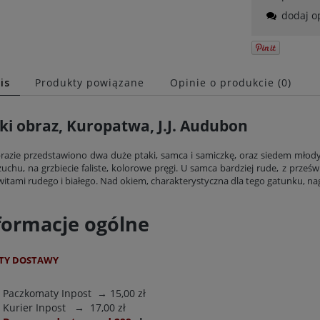
dodaj o
is
Produkty powiązane
Opinie o produkcie (0)
ki obraz, Kuropatwa, J.J. Audubon
razie przedstawiono dwa duże ptaki, samca i samiczkę, oraz siedem młodyc
uchu, na grzbiecie faliste, kolorowe pręgi. U samca bardziej rude, z prześwit
witami rudego i białego. Nad okiem, charakterystyczna dla tego gatunku, na
ycin z kwiatami E. Twining
Galeria z ptakami, 1827 r., J.J. Audubon
formacje ogólne
296,40 zł
231,80 zł
Do koszyka
Do koszyka
TY DOSTAWY
Paczkomaty Inpost
→ 15,00 zł
Kurier Inpost
→ 17,00 zł