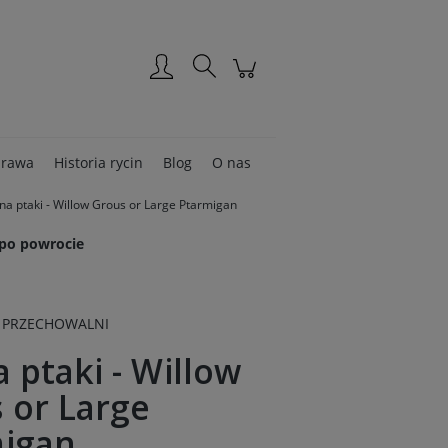
Zarejestruj się
Zaloguj się
rawa
Historia rycin
Blog
O nas
na ptaki - Willow Grous or Large Ptarmigan
 po powrocie
 PRZECHOWALNI
a ptaki - Willow
 or Large
igan