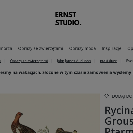
 morza
Obrazy ze zwierzętami
Obrazy moda
Inspiracje
Op
y
Obrazy ze zwierzętami
John James Audubon
ptaki duże
Ryci
steśmy na wakacjach, złożone w tym czasie zamówienia wyślemy
DODAJ DO
Rycin
Grous
Ptarm