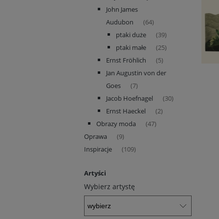
John James
Audubon
(64)
ptaki duże
(39)
ptaki małe
(25)
Ernst Fröhlich
(5)
Jan Augustin von der
Goes
(7)
Jacob Hoefnagel
(30)
Ernst Haeckel
(2)
Obrazy moda
(47)
Oprawa
(9)
Inspiracje
(109)
Artyści
Wybierz artystę