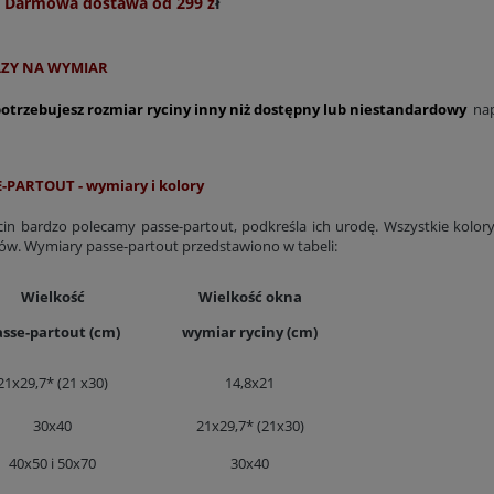
Darmowa dostawa od 299 z
ł
ZY NA WYMIAR
 potrzebujesz rozmiar ryciny inny niż dostępny lub niestandardowy
nap
-PARTOUT - wymiary i kolory
cin bardzo polecamy passe-partout, podkreśla ich urodę. Wszystkie kolory 
ów. Wymiary passe-partout przedstawiono w tabeli:
Wielkość
Wielkość okna
asse-partout (cm)
wymiar ryciny (cm)
21x29,7* (21 x30)
14,8x21
30x40
21x29,7* (21x30)
40x50 i 50x70
30x40