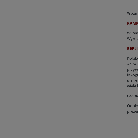
*rozmi
RAMK
W nas
Wymia
REPLI
Kolek
XX w.
przyw
inkog
on żó
wiele 
Grama
Odbió
preze