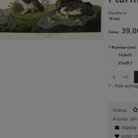
Wysyłka w:
10 dni
39,0
Cena:
*
Rozmiar (cm):
14,8x21
21x29,7
szt.
*
- Pole wyma
Ocena:
Artysta:
Jan
zapytaj
poleć 