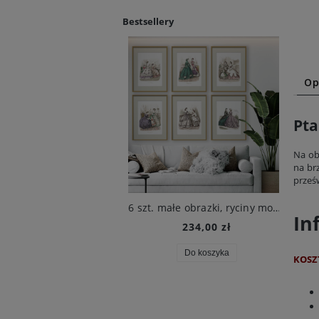
Bestsellery
Op
Pta
Na ob
na brz
prześ
2 obrazy botaniczne, 1680 r. , M.S. Merian
6 szt. małe obrazki, ryciny modowe, XIX w., Beilage zur Victoria
8 r
In
82,10 zł
234,00 zł
Do koszyka
Do koszyka
KOSZ