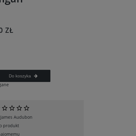
0 ZŁ
Do koszyka
gane
 James Audubon
 o produkt
znajomemu