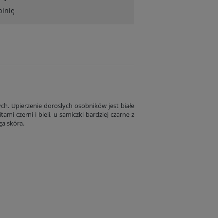
pinię
h. Upierzenie dorosłych osobników jest białe
ami czerni i bieli, u samiczki bardziej czarne z
ga skóra.
Kolekcja obrazów botanicznych, 1680 r.
Ryciny zielone, 1899 
110,10 zł
82,10 zł
Do koszyka
Do koszyka