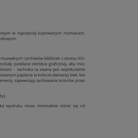
bowym w najczęściej kupowanych rozmiarach.
ndlowych.
 muzealnych i archiwów bibliotek z okresu XVI-
 zostały poddane obróbce graficznej, aby móc
rintami - technika ta zwana jest współcześnie
nowanym papierze w kolorze złamanej bieli. Ma
ramenty zapewniają zachowanie kolorów przez
ty).
tyka wydruku może minimalnie różnić się od