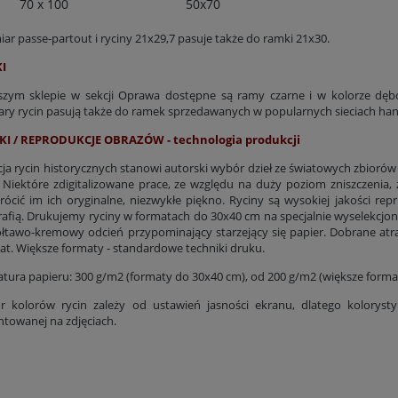
70 x 100
50x70
ar passe-partout i ryciny 21x29,7 pasuje także do ramki 21x30.
I
zym sklepie w sekcji Oprawa dostępne są ramy czarne i w kolorze dę
ry rycin pasują także do ramek sprzedawanych w popularnych sieciach ha
KI / REPRODUKCJE OBRAZÓW - technologia produkcji
cja rycin historycznych stanowi autorski wybór dzieł ze światowych zbiorów
 Niektóre zdigitalizowane prace, ze względu na duży poziom zniszczenia,
rócić im ich oryginalne, niezwykłe piękno. Ryciny są wysokiej jakości rep
rafią. Drukujemy ryciny w formatach do 30x40 cm na specjalnie wyselekcjo
łtawo-kremowy odcień przypominający starzejący się papier. Dobrane at
lat. Większe formaty - standardowe techniki druku.
tura papieru: 300 g/m2 (formaty do 30x40 cm), od 200 g/m2 (większe forma
r kolorów rycin zależy od ustawień jasności ekranu, dlatego kolorys
ntowanej na zdjęciach.