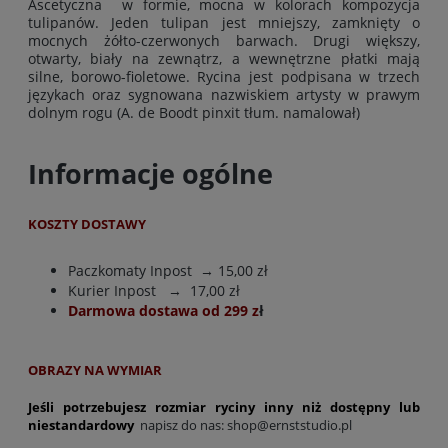
Ascetyczna w formie, mocna w kolorach kompozycja
tulipanów. Jeden tulipan jest mniejszy, zamknięty o
mocnych żółto-czerwonych barwach. Drugi większy,
otwarty, biały na zewnątrz, a wewnętrzne płatki mają
silne, borowo-fioletowe. Rycina jest podpisana w trzech
językach oraz sygnowana nazwiskiem artysty w prawym
dolnym rogu (A. de Boodt pinxit tłum. namalował)
Informacje ogólne
KOSZTY DOSTAWY
Paczkomaty Inpost
→ 15,00 zł
Kurier Inpost
→ 17,00 zł
Darmowa dostawa od 299 z
ł
OBRAZY NA WYMIAR
Jeśli potrzebujesz rozmiar ryciny inny niż dostępny lub
niestandardowy
napisz do nas:
shop@ernststudio.pl