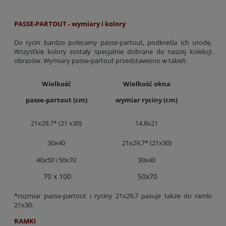
PASSE-PARTOUT - wymiary i kolory
Do rycin bardzo polecamy passe-partout, podkreśla ich urodę.
Wszystkie kolory zostały specjalnie dobrane do naszej kolekcji
obrazów. Wymiary passe-partout przedstawiono w tabeli:
Wielkość
Wielkość okna
passe-partout (cm)
wymiar ryciny (cm)
21x29,7* (21 x30)
14,8x21
30x40
21x29,7* (21x30)
40x50 i 50x70
30x40
70 x 100
50x70
*rozmiar passe-partout i ryciny 21x29,7 pasuje także do ramki
21x30.
RAMKI