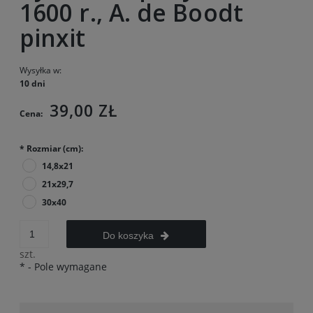
1600 r., A. de Boodt
pinxit
Wysyłka w:
10 dni
39,00 ZŁ
Cena:
*
Rozmiar (cm):
14,8x21
21x29,7
30x40
Do koszyka
szt.
*
- Pole wymagane