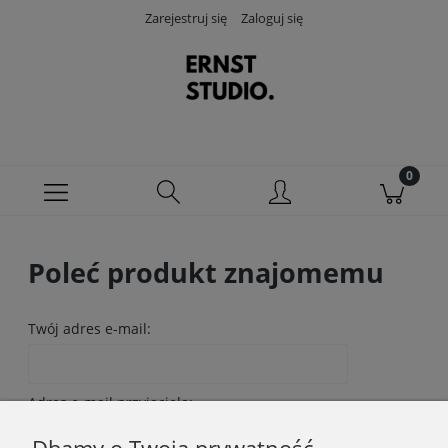
Zarejestruj się
Zaloguj się
Poleć produkt znajomemu
Twój adres e-mail:
Adres e-mail przyjaciela: