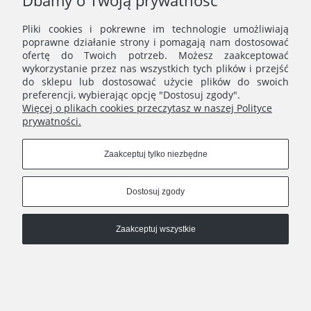
Dbamy o Twoją prywatność
Wyślij
Pliki cookies i pokrewne im technologie umożliwiają
poprawne działanie strony i pomagają nam dostosować
ofertę do Twoich potrzeb. Możesz zaakceptować
wykorzystanie przez nas wszystkich tych plików i przejść
MENU
do sklepu lub dostosować użycie plików do swoich
preferencji, wybierając opcję "Dostosuj zgody".
Więcej o plikach cookies przeczytasz w naszej Polityce
ERNST STUDIO
prywatności.
Zaakceptuj tylko niezbędne
Ernst Studio
| | e-mail:
shop@ernststudio.pl
Dostosuj zgody
Pokaż pełną wersję strony
Zaakceptuj wszystkie
Sklep internetowy Shoper.pl