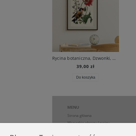
Rycina botaniczna, Dzwonki, maki i ptak, 1680 r. , M.S. Merian
39,00 zł
Do koszyka
MENU
Strona główna
Wszystkie obrazy / ryciny
Obrazy z kwiatami