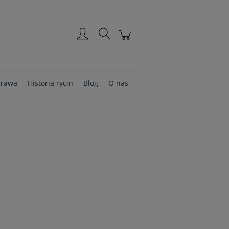
Zarejestruj się
Zaloguj się
rawa
Historia rycin
Blog
O nas