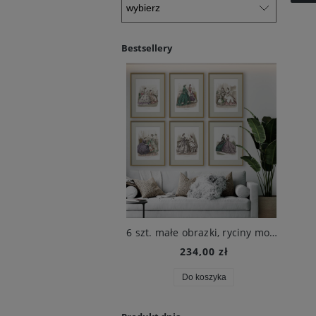
Bestsellery
2 obrazy botaniczne, 1680 r. , M.S. Merian
6 szt. małe obrazki, ryciny modowe, XIX w., Beilage zur Victoria
8 r
82,10 zł
234,00 zł
Do koszyka
Do koszyka