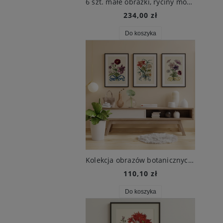
6 szt. małe obrazki, ryciny modowe, XIX w., Beilage zur Victoria
234,00 zł
Do koszyka
Kolekcja obrazów botanicznych, 1680 r.
110,10 zł
Do koszyka