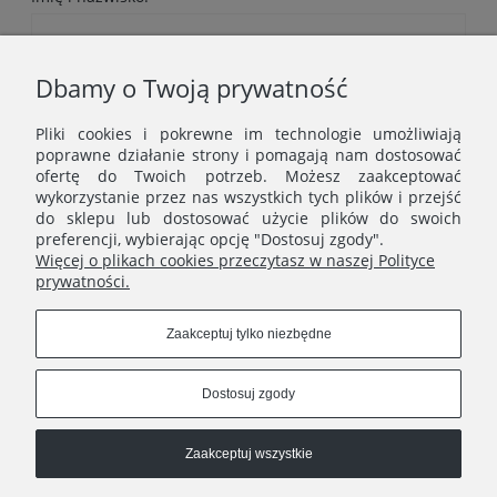
Komentarz:
Dbamy o Twoją prywatność
Pliki cookies i pokrewne im technologie umożliwiają
poprawne działanie strony i pomagają nam dostosować
ofertę do Twoich potrzeb. Możesz zaakceptować
wykorzystanie przez nas wszystkich tych plików i przejść
do sklepu lub dostosować użycie plików do swoich
Wyślij
preferencji, wybierając opcję "Dostosuj zgody".
Więcej o plikach cookies przeczytasz w naszej Polityce
prywatności.
MENU
Zaakceptuj tylko niezbędne
ERNST STUDIO
Dostosuj zgody
Zaakceptuj wszystkie
Ernst Studio
| | e-mail:
shop@ernststudio.pl